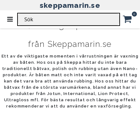
skeppamarin.se
HEM
VAX & RUBBING
BÅTVÅRD
POLERA & VAXA
Ar
0
Växla
Båtvax, rubbing & polish för båten
Nav
Car
från Skeppamarin.se
Ett av de viktigaste momenten i vårrustningen är vaxning
av båten. Hos oss på Skeppa hittar du inte bara
traditionellt båtvax, polish och rubbing utan även Nano-
produkter. Är båten matt och inte varit vaxad på ett tag
kan det vara bra att använda rubbing. Hos oss hittar du
båtvax från de största varumärkena, bland annat har vi
produkter från Jotun, International, Lion Protect,
Ultragloss mfl. För bästa resultat och långvarig effekt
rekommenderar vi att du använder en vaxförsegling.