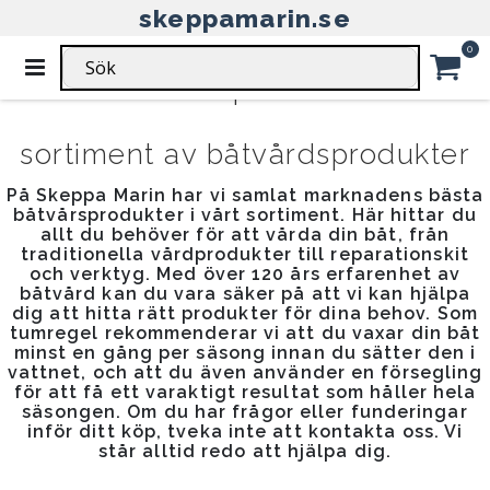
skeppamarin.se
HEM
BÅTVÅRD
Ar
0
Växla
Vårda din båt på rätt sätt: vårt
Nav
Car
sortiment av båtvårdsprodukter
På Skeppa Marin har vi samlat marknadens bästa
båtvårsprodukter i vårt sortiment. Här hittar du
allt du behöver för att vårda din båt, från
traditionella vårdprodukter till reparationskit
och verktyg. Med över 120 års erfarenhet av
båtvård kan du vara säker på att vi kan hjälpa
dig att hitta rätt produkter för dina behov. Som
tumregel rekommenderar vi att du vaxar din båt
minst en gång per säsong innan du sätter den i
vattnet, och att du även använder en försegling
för att få ett varaktigt resultat som håller hela
säsongen. Om du har frågor eller funderingar
inför ditt köp, tveka inte att kontakta oss. Vi
står alltid redo att hjälpa dig.