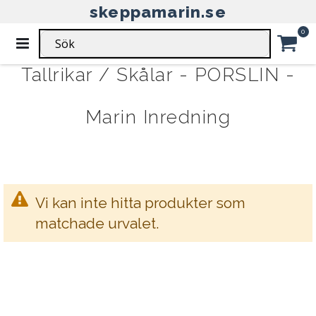
skeppamarin.se
HEM
MARIN INREDNING
PORSLIN
Ar
0
TALLRIKAR / SKÅLAR
Växla
Nav
Car
Tallrikar / Skålar - PORSLIN -
Marin Inredning
Vi kan inte hitta produkter som
matchade urvalet.