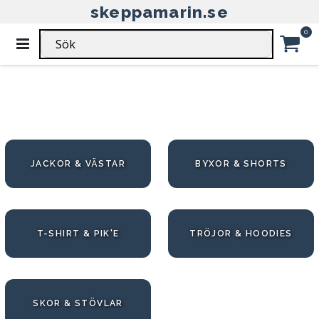
skeppamarin.se
HEM
HERR
KLÄDER
Ar
0
Växla
Nav
HERR - KLÄDER
Car
JACKOR & VÄSTAR
BYXOR & SHORTS
T-SHIRT & PIK'E
TRÖJOR & HOODIES
SKOR & STÖVLAR