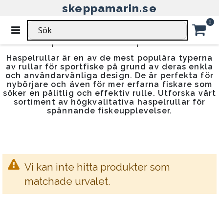
skeppamarin.se
HEM
HASPELRULLAR
RULLAR
Ar
0
Växla
Nav
Haspelrullar för sportfiske
Car
Haspelrullar är en av de mest populära typerna
av rullar för sportfiske på grund av deras enkla
och användarvänliga design. De är perfekta för
nybörjare och även för mer erfarna fiskare som
söker en pålitlig och effektiv rulle. Utforska vårt
sortiment av högkvalitativa haspelrullar för
spännande fiskeupplevelser.
Vi kan inte hitta produkter som
matchade urvalet.