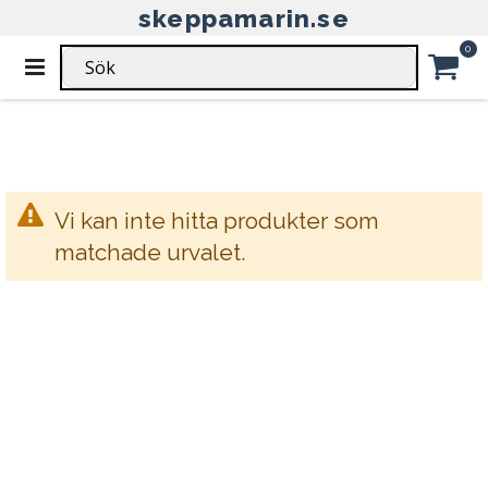
skeppamarin.se
HEM
WIRELÅS
SKRUV & BESLAG
Ar
0
Växla
WIRELÅS - SKRUV & BESLAG
Nav
Car
Vi kan inte hitta produkter som
matchade urvalet.