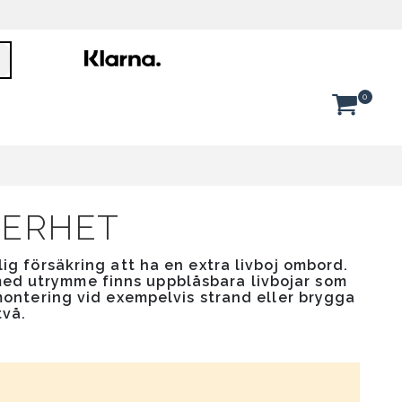
Sök
Artik
0
Cart
KERHET
lig försäkring att ha en extra livboj ombord.
t med utrymme finns uppblåsbara livbojar som
 montering vid exempelvis strand eller brygga
två.