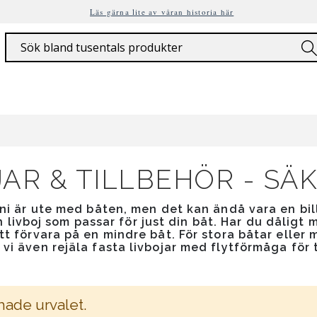
Läs gärna lite av våran historia här
Sök
JAR & TILLBEHÖR - SÄ
 ni är ute med båten, men det kan ändå vara en bil
 livboj som passar för just din båt. Har du dålig
tt förvara på en mindre båt. För stora båtar eller
 vi även rejäla fasta livbojar med flytförmåga för 
hade urvalet.