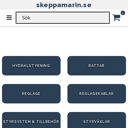
skeppamarin.se
HEM
REGLAGE & STYRNING
Ar
0
Växla
Nav
REGLAGE & STYRNING
Car
HYDRALSTYRNING
RATTAR
REGLAGE
REGLAGEKABLAR
STYRSYSTEM & TILLBEHÖR
STYRVÄXLAR