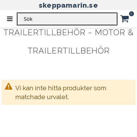
skeppamarin.se
HEM
MOTOR & TRAILERTILLBEHÖR
Ar
0
TRAILERTILLBEHÖR
Växla
Nav
Car
TRAILERTILLBEHÖR - MOTOR &
TRAILERTILLBEHÖR
Vi kan inte hitta produkter som
matchade urvalet.