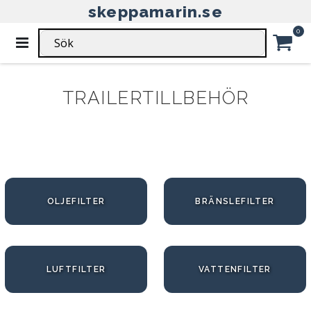
skeppamarin.se
HEM
FILTER
MOTOR & TRAILERTILLBEHÖR
Ar
0
Växla
Nav
FILTER - MOTOR &
Car
TRAILERTILLBEHÖR
OLJEFILTER
BRÄNSLEFILTER
LUFTFILTER
VATTENFILTER