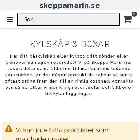
skeppamarin.se
HEM
RESERVDELAR & TILLBEHÖR
KYLSKÅP & BOXAR
Ar
0
Växla
RESERVDELAR & TILLBEHÖR -
Nav
Car
KYLSKÅP & BOXAR
Har ditt båtkylskåp eller kylbox gått sönder eller
behöver du någon reservdel? Vi på Skeppa Marin har
reservdelar samt tillbehör till marknadens ledande
varumärken. Är det någon produkt du saknar så kan vi
oftast ordna fram den till en rimlig kostnad. Kontakta
oss så berättar vi mer kring reservdelar och tillbehör
till kylanläggningar.
Vi kan inte hitta produkter som
matchade urvalet.