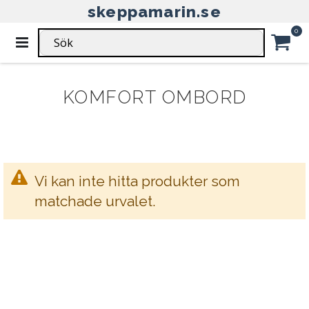
skeppamarin.se
HEM
KLIMATANLÄGGNING
KOMFORT OMBORD
Ar
0
Växla
Nav
KLIMATANLÄGGNING -
Car
KOMFORT OMBORD
Vi kan inte hitta produkter som
matchade urvalet.