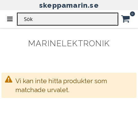
skeppamarin.se
HEM
FAST VHF
MARINELEKTRONIK
VHF
Ar
0
Växla
Nav
FAST VHF - VHF -
Car
MARINELEKTRONIK
Vi kan inte hitta produkter som
matchade urvalet.