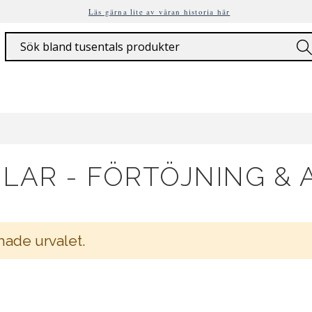
Läs gärna lite av våran historia här
Sök
LAR - FÖRTÖJNING &
hade urvalet.