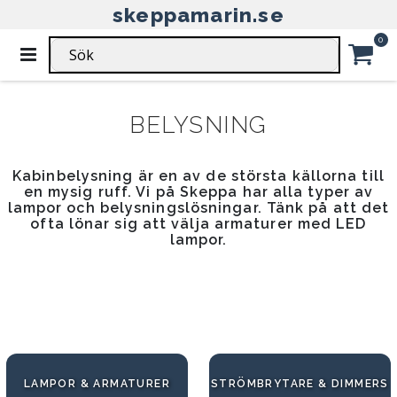
skeppamarin.se
HEM
KABINBELYSNING
EL & BELYSNING
Ar
0
Växla
Nav
KABINBELYSNING - EL &
Car
BELYSNING
Kabinbelysning är en av de största källorna till
en mysig ruff. Vi på Skeppa har alla typer av
lampor och belysningslösningar. Tänk på att det
ofta lönar sig att välja armaturer med LED
lampor.
LAMPOR & ARMATURER
STRÖMBRYTARE & DIMMERS