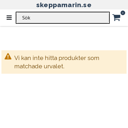
skeppamarin.se
HEM
DIVERSE EL
EL & BELYSNING
Ar
0
Växla
DIVERSE EL - EL & BELYSNING
Nav
Car
Vi kan inte hitta produkter som
matchade urvalet.